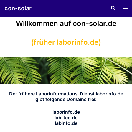
Zum
con-solar
Suche
Men
Inhalt
ums
springen
Willkommen auf con-solar.de
(früher laborinfo.de)
Der frühere Laborinformations-Dienst laborinfo.de
gibt folgende Domains frei:
laborinfo.de
lab-tec.de
labinfo.de